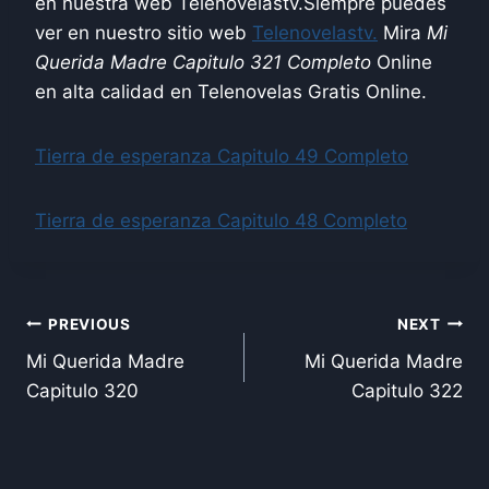
en nuestra web Telenovelastv.Siempre puedes
ver en nuestro sitio web
Telenovelastv.
Mira
Mi
Querida Madre Capitulo
3
21
Completo
Online
en alta calidad en Telenovelas Gratis Online.
Tierra de esperanza Capitulo 49 Completo
Tierra de esperanza Capitulo 48 Completo
Post
PREVIOUS
NEXT
Mi Querida Madre
Mi Querida Madre
navigation
Capitulo 320
Capitulo 322