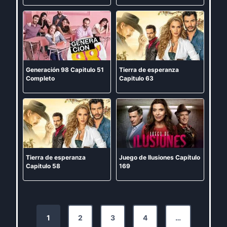
Generación 98 Capitulo 51
Tierra de esperanza
Completo
Capitulo 63
Tierra de esperanza
Juego de Ilusiones Capítulo
Capitulo 58
169
P
1
2
3
4
…