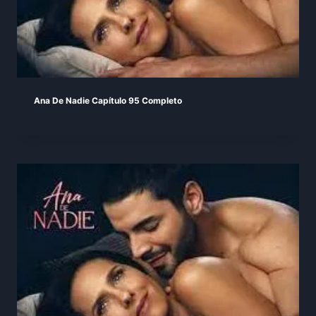
Ana De Nadie Capítulo 95 Completo