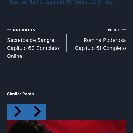
Ana De Nadie Capítulo 96 Completo Online
Post
PREVIOUS
NEXT
Secretos de Sangre
Romina Poderosa
navigation
Capitulo 60 Completo
Capitulo 51 Completo
Online
Similar Posts